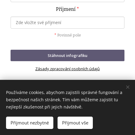
Příjmení
*
*
Povinné pole
Stáhnout infografiku
Zásady zpracování osobních údajů
Používáme cookies, abychom zajistili správné fungování a
bezpečnost našich stránek. Tím vám můžeme zajistit tu
nejlepší zkušenost při jejich návštěvě.
© 2026 Petra Henychová
Přijmout nezbytné
Přijmout vše
Cookies
Obchodní podmínky
/
GDPR