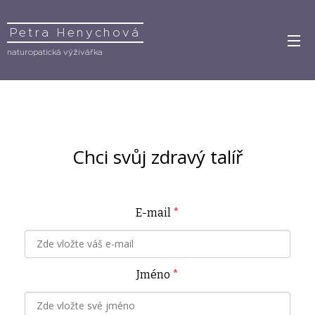
Petra Henychová
naturopatická výživářka
Chci svůj zdravý talíř
E-mail
*
Jméno
*