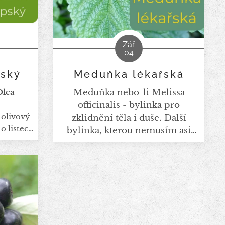
Zář
04
pský
Meduňka lékařská
Meduňka nebo-li Melissa
Olea
officinalis - bylinka pro
 olivový
zklidnění těla i duše. Další
o listech
bylinka, kterou nemusím asi
ná jste
zdlouhavě představovat,
 mnoho
nicméně možná jste měli stejně
 zdraví:
jako já meduňku
listy
zaškatulkovanou "pouze" jako
ropein,
uklidňující, vhodnou před
ní účinky
spaním. Ona toho ale umí
olnými
daleko více.