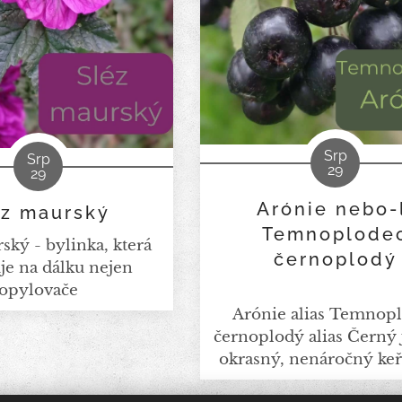
...
Srp
Srp
29
29
Arónie nebo-
éz maurský
Temnoplode
ský - bylinka, která
černoplodý
je na dálku nejen
opylovače
Arónie alias Temnop
černoplodý alias Černý 
okrasný, nenáročný keř
vám ozdobí zahradu neb