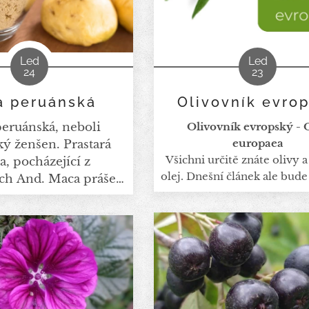
Led
Led
24
23
a peruánská
Olivovník evro
eruánská, neboli
Olivovník evropský - 
ý ženšen. Prastará
europaea
Všichni určitě znáte olivy a
a, pocházející z
olej. Dnešní článek ale bude 
ch And. Maca prášek
této úžasné rostliny. Mož
huje vlákninu,
nevěděli, že i listy mají
seliny, vitamíny a
prospěšných účinků na naše
 Obsahuje také další
🌿antioxidační účinky - 
ivní sloučeniny a
obsahují polyfenoly oleu
ty, včetně alkaloidů,
které mají silné antioxidač
sou zodpovědné za
- chrání naše tělo před v
hod tohoto prášku.
radikály