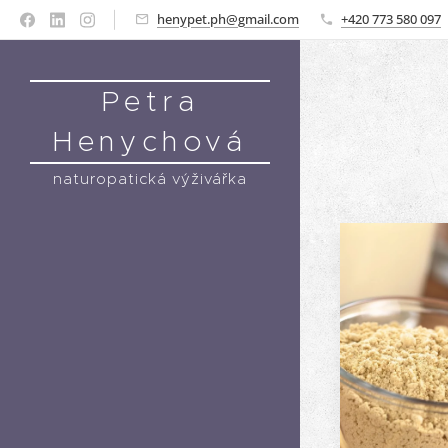
henypet.ph@gmail.com
+420 773 580 097
Petra
Henychová
naturopatická výživářka