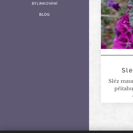
BYLINKOVÁNÍ
BLOG
Sl
Sléz maur
přitahu