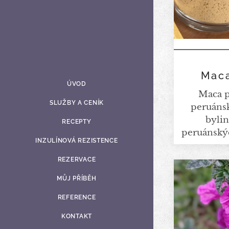
Mac
ÚVOD
Maca p
SLUŽBY A CENÍK
peruánsk
bylin
RECEPTY
peruánský
INZULÍNOVÁ REZISTENCE
obsa
aminoky
REZERVACE
minerály.
MŮJ PŘÍBĚH
bioakt
antioxidan
REFERENCE
které j
KONTAKT
mnoho vý