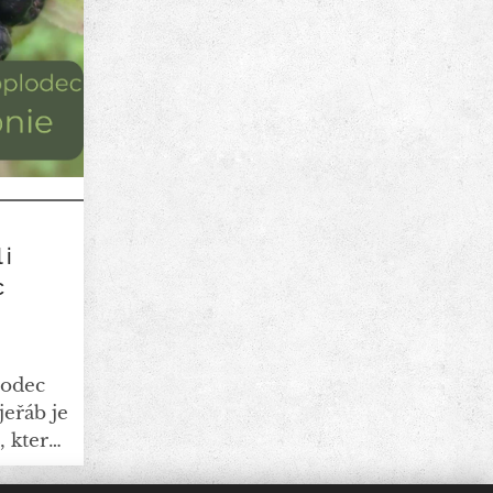
li
c
lodec
jeřáb je
, který
o jedlý