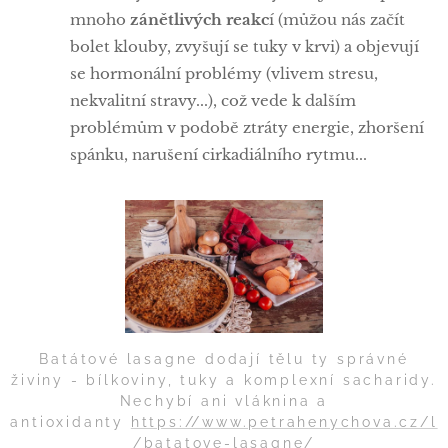
mnoho
zánětlivých reakc
í (můžou nás začít
bolet klouby, zvyšují se tuky v krvi) a objevují
se hormonální problémy (vlivem stresu,
nekvalitní stravy...), což vede k dalším
problémům v podobě ztráty energie, zhoršení
spánku, narušení cirkadiálního rytmu...
Batátové lasagne dodají tělu ty správné
živiny - bílkoviny, tuky a komplexní sacharidy.
Nechybí ani vláknina a
antioxidanty
https://www.petrahenychova.cz/l
/batatove-lasagne/