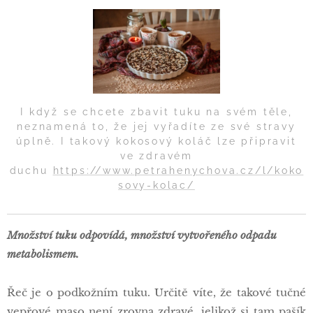
I když se chcete zbavit tuku na svém těle,
neznamená to, že jej vyřadíte ze své stravy
úplně. I takový kokosový koláč lze připravit
ve zdravém
duchu
https://www.petrahenychova.cz/l/koko
sovy-kolac/
Množství tuku odpovídá, množství vytvořeného odpadu
metabolismem.
Řeč je o podkožním tuku. Určitě víte, že takové tučné
vepřové maso není zrovna zdravé, jelikož si tam pašík