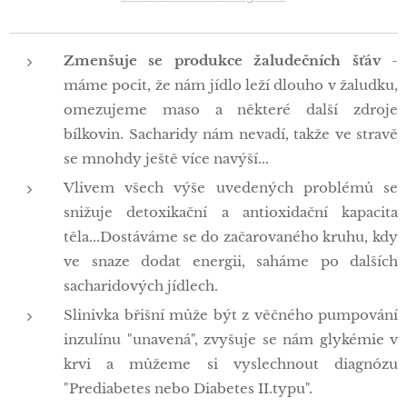
Zmenšuje se produkce žaludečních šťáv
-
máme pocit, že nám jídlo leží dlouho v žaludku,
omezujeme maso a některé další zdroje
bílkovin. Sacharidy nám nevadí, takže ve stravě
se mnohdy ještě více navýší...
Vlivem všech výše uvedených problémů se
snižuje detoxikační a antioxidační kapacita
těla...Dostáváme se do začarovaného kruhu, kdy
ve snaze dodat energii, saháme po dalších
sacharidových jídlech.
Slinivka břišní může být z věčného pumpování
inzulínu "unavená", zvyšuje se nám glykémie v
krvi a můžeme si vyslechnout diagnózu
"Prediabetes nebo Diabetes II.typu".