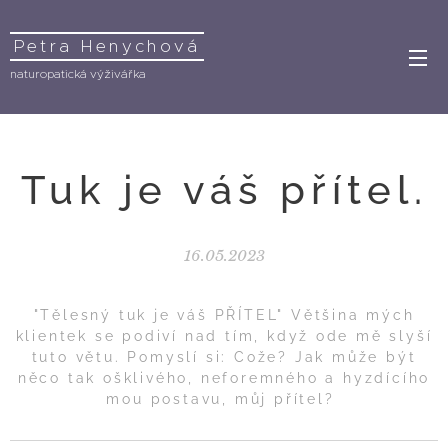
Petra Henychová
naturopatická výživářka
Tuk je váš přítel.
16.05.2023
"Tělesný tuk je váš PŘÍTEL" Většina mých
klientek se podiví nad tím, když ode mě slyší
tuto větu. Pomyslí si: Cože? Jak může být
něco tak ošklivého, neforemného a hyzdícího
mou postavu, můj přítel?