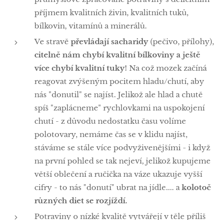
příjmem kvalitních živin, kvalitních tuků,
bílkovin, vitamínů a minerálů.
Ve stravě
převládají sacharidy
(pečivo, přílohy),
citelně nám chybí kvalitní bílkoviny a ještě
více chybí kvalitní tuky
! Na což mozek začíná
reagovat zvýšeným pocitem hladu/chutí, aby
nás "donutil" se najíst. Jelikož ale hlad a chutě
spíš "zaplácneme" rychlovkami na uspokojení
chutí - z důvodu nedostatku času volíme
polotovary, nemáme čas se v klidu najíst,
stáváme se stále více podvyživenějšími - i když
na první pohled se tak nejeví, jelikož kupujeme
větší oblečení a ručička na váze ukazuje vyšší
cifry - to nás "donutí" ubrat na jídle.... a
kolotoč
různých diet se rozjíždí.
Potraviny o nízké kvalitě vytvářejí v těle příliš