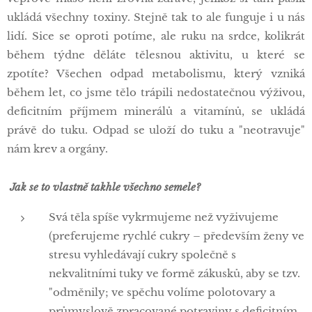
ukládá všechny toxiny. Stejně tak to ale funguje i u nás
lidí. Sice se oproti potíme, ale ruku na srdce, kolikrát
během týdne děláte tělesnou aktivitu, u které se
zpotíte? Všechen odpad metabolismu, který vzniká
během let, co jsme tělo trápili nedostatečnou výživou,
deficitním příjmem minerálů a vitamínů, se ukládá
právě do tuku. Odpad se uloží do tuku a "neotravuje"
nám krev a orgány.
Jak se to vlastně takhle všechno semele?
Svá těla spíše vykrmujeme než vyživujeme
(preferujeme rychlé cukry – především ženy ve
stresu vyhledávají cukry společně s
nekvalitními tuky ve formě zákusků, aby se tzv.
"odměnily; ve spěchu volíme polotovary a
průmyslově zpracované potraviny s deficitním